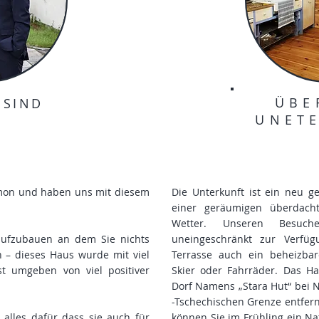
ÜBE
 SIND
UNET
imon und haben uns mit diesem
Die Unterkunft ist ein neu g
einer geräumigen überdach
Wetter. Unseren Besuc
ufzubauen an dem Sie nichts
uneingeschränkt zur Verfü
 – dieses Haus wurde mit viel
Terrasse auch ein beheizba
st umgeben von viel positiver
Skier oder Fahrräder. Das Ha
Dorf Namens „Stara Hut“ bei 
-Tschechischen Grenze entfer
 alles dafür dass sie auch für
können Sie im Frühling ein N