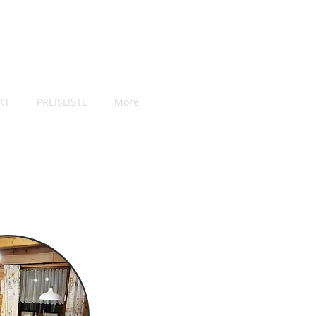
KT
PREISLISTE
More