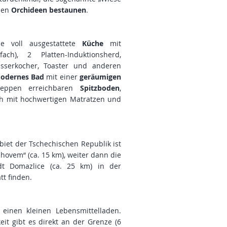
enen
Orchideen bestaunen
.
 voll ausgestattete
Küche
mit
ach), 2 Platten-Induktionsherd,
asserkocher, Toaster und anderen
odernes Bad
mit einer
geräumigen
reppen erreichbaren
Spitzboden
,
ich mit hochwertigen Matratzen und
iet der Tschechischen Republik ist
chovem“ (ca. 15 km), weiter dann die
adt Domazlice (ca. 25 km) in der
tt finden.
einen kleinen Lebensmittelladen.
eit gibt es direkt an der Grenze (6