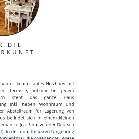
R DIE
ERKUNFT
ebautes komfortables Holzhaus mit
ten Terrasse, nutzbar bei jedem
hern steht das ganze Haus
gung inkl. neben Wohnraum und
rer Abstellraum für Lagerung von
us befindet sich in einem kleinen
Nemanice (ca. 3 km von der Deutsch
nt). In der unmittelbaren Umgebung
aturdenkmal, die sogenannte „Wiese