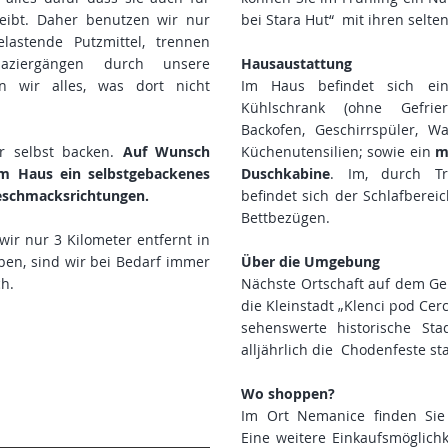
leibt. Daher benutzen wir nur
bei Stara Hut“ mit ihren selt
lastende Putzmittel, trennen
aziergängen durch unsere
Hausaustattung
 wir alles, was dort nicht
Im Haus befindet sich eine
Kühlschrank (ohne Gefrierf
Backofen, Geschirrspüler, W
ir selbst backen.
Auf Wunsch
Küchenutensilien; sowie ein
m
im Haus ein selbstgebackenes
Duschkabine
. Im, durch T
Geschmacksrichtungen.
befindet sich der Schlafbere
Bettbezügen.
wir nur 3 Kilometer entfernt in
ben, sind wir bei Bedarf immer
Über die Umgebung
ch.
Nächste Ortschaft auf dem Geb
die Kleinstadt „Klenci pod Cer
sehenswerte historische St
alljährlich die Chodenfeste sta
Wo shoppen?
Im Ort Nemanice finden Sie 
Eine weitere Einkaufsmöglichk