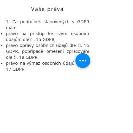
Vaše práva
1. Za podmínek stanovených v GDPR
máte
právo na přístup ke svým osobním
údajům dle čl. 15 GDPR,
právo opravy osobních údajů dle čl. 16
GDPR, popřípadě omezení zpracování
dle čl. 18 GDPR,
právo na výmaz osobních údajů dle čl.
17 GDPR,
právo vznést námitku proti zpracování
dle čl. 21 GDPR,
právo na přenositelnost údajů dle čl. 20
GDPR a
právo odvolat souhlas se zpracováním
písemně nebo elektronicky na adresu
nebo email správce uvedený v čl. I
těchto zásad.
2. Dále máte právo podat stížnost u
dozorového úřadu, tj. Úřadu pro