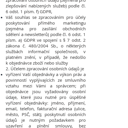
zpracování osobních údajů (zejména pro
zlepšování nabízených služeb) podle čl.
6 odst. 1 písm. f) GDPR,
Váš souhlas se zpracováním pro účely
poskytování přímého marketingu
(zejména pro zasílání obchodních
sdělení a newsletterů) podle čl. 6 odst. 1
písm. a) GDPR ve spojení s § 7 odst. 2
zákona č. 480/2004 Sb., o některých
službách informační společnosti, v
platném znění, v případě, že nedošlo
k objednávce zboží nebo služby
2. Účelem zpracování osobních údajů je
vyřízení Vaší objednávky a výkon práv a
povinností vyplývajících ze smluvního
vztahu mezi Vámi a správcem; při
objednávce jsou vyžadovány osobní
údaje, které jsou nutné pro úspěšné
vyřízení objednávky: jméno, příjmení,
email, telefon, fakturační adresa (ulice,
město, PSČ, stát); poskytnutí osobních
údajů je nutným požadavkem pro
uzavření a plnění smlouvy, bez