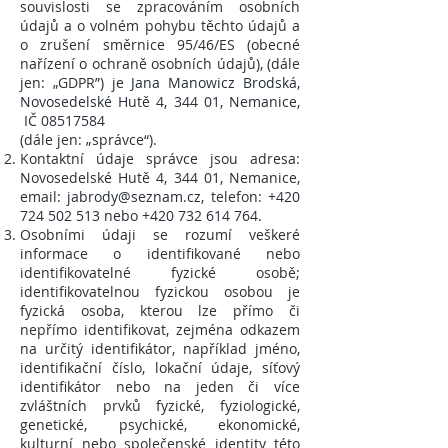
souvislosti se zpracováním osobních
údajů a o volném pohybu těchto údajů a
o zrušení směrnice 95/46/ES (obecné
nařízení o ochraně osobních údajů), (dále
jen: „GDPR”) je
Jana Manowicz Brodská,
Novosedelské Hutě 4, 344 01, Nemanice,
IČ
08517584
(dále jen: „správce“).
Kontaktní údaje správce jsou adresa:
Novosedelské Hutě 4, 344 01, Nemanice,
email:
jabrody@seznam.cz
, telefon:
+420
724 502 513
nebo +420 732 614 764.
Osobními údaji se rozumí veškeré
informace o identifikované nebo
identifikovatelné fyzické osobě;
identifikovatelnou fyzickou osobou je
fyzická osoba, kterou lze přímo či
nepřímo identifikovat, zejména odkazem
na určitý identifikátor, například jméno,
identifikační číslo, lokační údaje, síťový
identifikátor nebo na jeden či více
zvláštních prvků fyzické, fyziologické,
genetické, psychické, ekonomické,
kulturní nebo společenské identity této